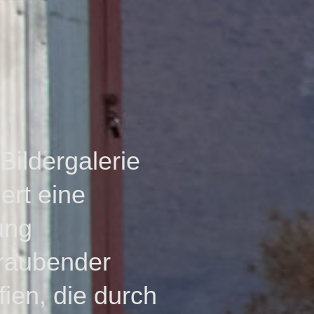
Bildergalerie
ert eine
ung
raubender
fien, die durch