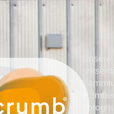
Unsere 
präsenti
Samml
atembe
Fotogra