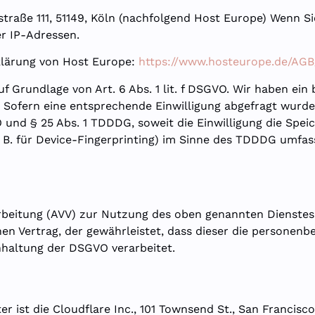
traße 111, 51149, Köln (nachfolgend Host Europe) Wenn S
er IP-Adressen.
klärung von Host Europe:
https://www.hosteurope.de/AGB
 Grundlage von Art. 6 Abs. 1 lit. f DSGVO. Wir haben ein 
 Sofern eine entsprechende Einwilligung abgefragt wurde,
VO und § 25 Abs. 1 TDDDG, soweit die Einwilligung die Spe
B. für Device-Fingerprinting) im Sinne des TDDDG umfasst.
rbeitung (AVV) zur Nutzung des oben genannten Dienstes 
nen Vertrag, der gewährleistet, dass dieser die persone
haltung der DSGVO verarbeitet.
er ist die Cloudflare Inc., 101 Townsend St., San Francis