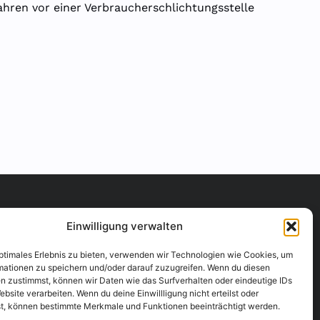
fahren vor einer Verbraucherschlichtungsstelle
Über Uns
Rechtliches
Einwilligung verwalten
Über uns
Datenschutzerklärung
optimales Erlebnis zu bieten, verwenden wir Technologien wie Cookies, um
Team
Impressum
mationen zu speichern und/oder darauf zuzugreifen. Wenn du diesen
Social Media
n zustimmst, können wir Daten wie das Surfverhalten oder eindeutige IDs
Karriere
ebsite verarbeiten. Wenn du deine Einwillligung nicht erteilst oder
Kontakt
t, können bestimmte Merkmale und Funktionen beeinträchtigt werden.
info@webservatory.eu