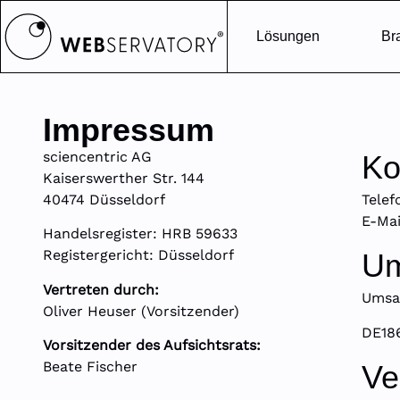
Lösungen
Br
Impressum
sciencentric
AG
Ko
®
Kaiserswerther Str. 144
40474 Düsseldorf
Telef
E-Mai
Handelsregister: HRB 59633
Registergericht: Düsseldorf
Um
Vertreten durch:
Umsat
Oliver Heuser (Vorsitzender)
DE18
Vorsitzender des Aufsichtsrats:
Beate Fischer
Ve