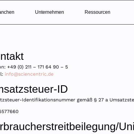
anchen
Unternehmen
Ressourcen
ntakt
on: +49 (0) 211 – 171 64 90 – 5
l:
info@sciencentric.de
satzsteuer-ID
zsteuer-Identifikationsnummer gemäß § 27 a Umsatzste
6577660
rbraucher­streit­beilegung/Uni