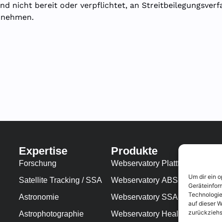
ind nicht bereit oder verpflichtet, an Streitbeilegungsver
unehmen.
Expertise
Produkte
Forschung
Webservatory
Plattform
®
Um dir ein 
Satellite Tracking / SSA
Webservatory
ABS
®
Geräteinfor
Technologie
Astronomie
Webservatory
SSA
®
auf dieser W
zurückziehs
Astrophotographie
Webservatory
Health Monitor
®