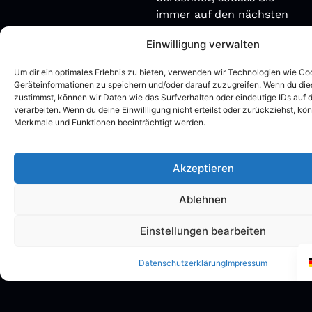
immer auf den nächsten
Durchgang vorbereitet
Einwilligung verwalten
sind.
Automatisiertes
Um dir ein optimales Erlebnis zu bieten, verwenden wir Technologien wie Co
Geräteinformationen zu speichern und/oder darauf zuzugreifen. Wenn du di
Scannen von
zustimmst, können wir Daten wie das Surfverhalten oder eindeutige IDs auf 
Objekten
verarbeiten. Wenn du deine Einwillligung nicht erteilst oder zurückziehst, k
Merkmale und Funktionen beeinträchtigt werden.
Unser System ist in der
Lage, den Himmel
kontinuierlich zu scannen,
Akzeptieren
um neue Objekte
autonom zu erkennen und
Ablehnen
zu protokollieren. Mithilfe
intelligenter Algorithmen
Einstellungen bearbeiten
und anpassbarer
Parameter identiﬁziert es
Datenschutzerklärung
Impressum
nicht verfolgte Ziele in
Echtzeit und optimiert so
den Erkennungsprozess